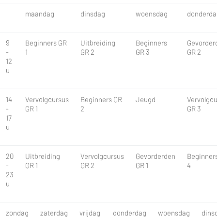
maandag
dinsdag
woensdag
donderda
9
Beginners GR
Uitbreiding
Beginners
Gevorder
-
1
GR 2
GR 3
GR 2
12
u
14
Vervolgcursus
Beginners GR
Jeugd
Vervolgc
-
GR 1
2
GR 3
17
u
20
Uitbreiding
Vervolgcursus
Gevorderden
Beginner
-
GR 1
GR 2
GR 1
4
23
u
zondag
zaterdag
vrijdag
donderdag
woensdag
dins