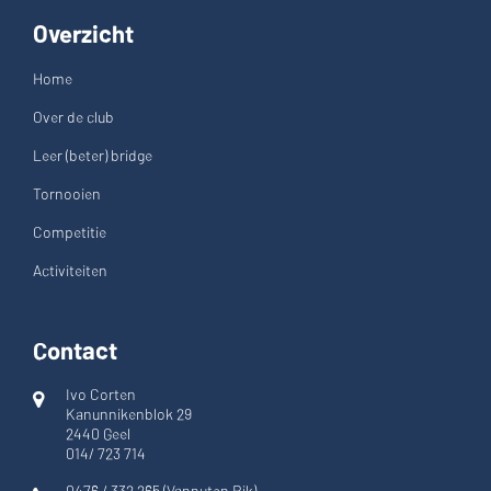
Overzicht
Home
Over de club
Leer (beter) bridge
Tornooien
Competitie
Activiteiten
Contact
Ivo Corten
Kanunnikenblok 29
2440 Geel
014/ 723 714
0476 / 332 265 (Vannuten Rik)