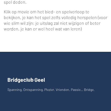
spel deden.
Klik op movie om het bied- en spelverloop te
bekijken, je kan het spel zelfs volledig herspelen (voor
wie slim wil zijn: je uitslag zal niet wijzigen of beter
worden, je kan er wel heel wat van leren)
Bridgeclub Geel
Spanning. Ontspanning. Plezier. Vrienden. Passie… Bridge.