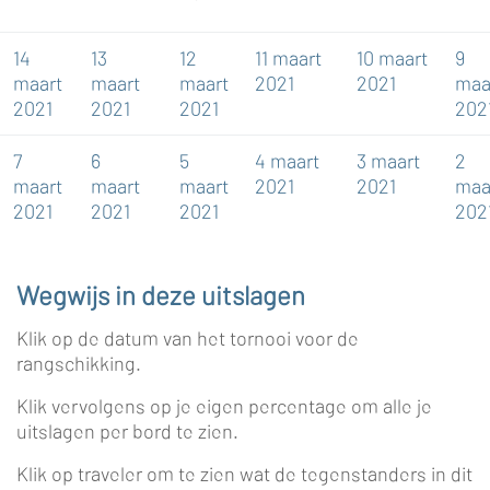
14
13
12
11 maart
10 maart
9
maart
maart
maart
2021
2021
maa
2021
2021
2021
202
7
6
5
4 maart
3 maart
2
maart
maart
maart
2021
2021
maa
2021
2021
2021
202
Wegwijs in deze uitslagen
Klik op de datum van het tornooi voor de
rangschikking.
Klik vervolgens op je eigen percentage om alle je
uitslagen per bord te zien.
Klik op traveler om te zien wat de tegenstanders in dit